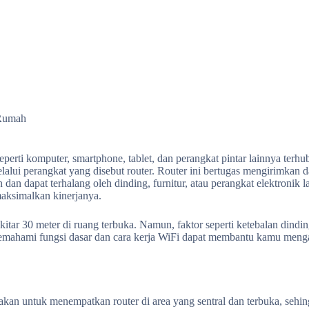
 Rumah
erti komputer, smartphone, tablet, dan perangkat pintar lainnya terh
lalui perangkat yang disebut router. Router ini bertugas mengirimkan d
dan dapat terhalang oleh dinding, furnitur, atau perangkat elektronik 
aksimalkan kinerjanya.
ekitar 30 meter di ruang terbuka. Namun, faktor seperti ketebalan dindi
 memahami fungsi dasar dan cara kerja WiFi dapat membantu kamu meng
akan untuk menempatkan router di area yang sentral dan terbuka, sehi