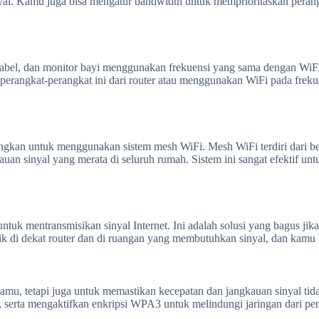
nyal. Kamu juga bisa mengatur bandwidth untuk memprioritaskan perang
rkabel, dan monitor bayi menggunakan frekuensi yang sama dengan Wi
perangkat-perangkat ini dari router atau menggunakan WiFi pada freku
angkan untuk menggunakan sistem mesh WiFi. Mesh WiFi terdiri dari be
an sinyal yang merata di seluruh rumah. Sistem ini sangat efektif un
tuk mentransmisikan sinyal Internet. Ini adalah solusi yang bagus jika
rik di dekat router dan di ruangan yang membutuhkan sinyal, dan kamu b
amu, tetapi juga untuk memastikan kecepatan dan jangkauan sinyal tid
 serta mengaktifkan enkripsi WPA3 untuk melindungi jaringan dari pe