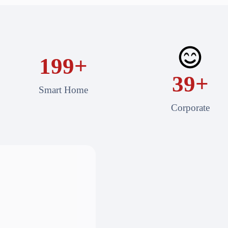
200
+
40
+
Smart Home
Corporate