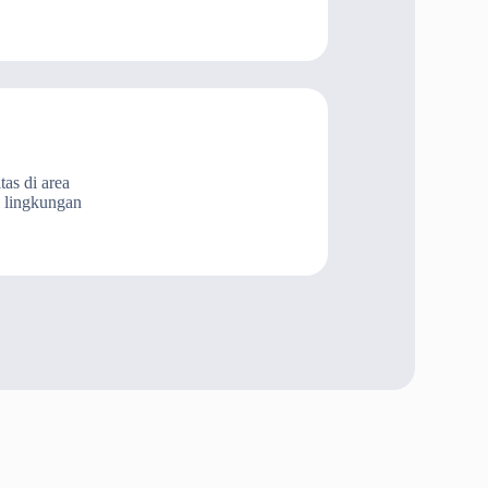
as di area
i lingkungan