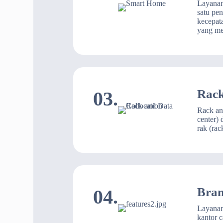
Layanan
satu pe
kecepata
yang me
Rack
03.
Rack and
center)
rak (rac
Bran
04.
Layanan
kantor 