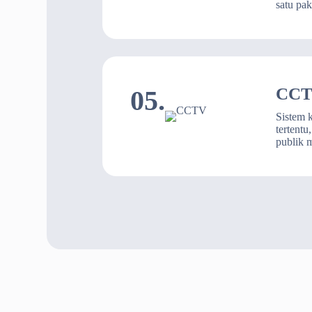
satu pak
CC
05.
Sistem 
tertent
publik 