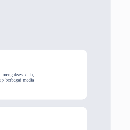
a mengakses data,
kup berbagai media