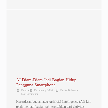
AI Diam-Diam Jadi Bagian Hidup
Pengguna Smartphone
Bayu
•
15 January 2026
•
Berita Terbaru
•
No Comments
Kecerdasan buatan atau Artificial Intelligence (AI) kini
telah menjadi bagian tak terpisahkan dari aktivitas