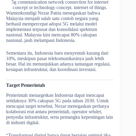
5g communication network connection for internet
concept or technology concept. internet of things.
Wamenkomdigi Nezar Patria menegaskan bahwa
Malaysia menjadi salah satu contoh negara yang
berhasil mempercepat adopsi 5G melalui model
implementasi terpusat dan konsolidasi spektrum
nasional. Malaysia kini mencapai 80% cakupan
nasional, jauh melampaui Indonesia.
Sementara itu, Indonesia baru menyentuh kurang dari
10%, meskipun pasar telekomunikasinya jauh lebih
besar. Hal ini menunjukkan adanya tantangan regulasi,
kesiapan infrastruktur, dan koordinasi investasi.
Target Pemerintah
Pemerintah menargetkan Indonesia dapat mencapai
setidaknya 30% cakupan 5G pada tahun 2030. Untuk
mencapai target tersebut, Nezar menegaskan perlunya
kolaborasi erat antara pemerintah, operator seluler,
penyedia infrastruktur, serta pemangku kepentingan lain
di industri digital.
“Transformasi digital hanya dapat berjalan optimal jika