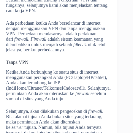
fungsinya, selanjutnya kami akan menjelaskan tentang
cara kerja VPN.
Ada perbedaan ketika Anda berselancar di internet
dengan menggunakan VPN dan tanpa menggunakan
VPN. Perbedaan mendasarnya adalah perlakuan
dari
firewall
.
Firewall
adalah sistem keamanan yang
ditambahkan untuk menjadi sebuah
filter
. Untuk lebih
jelasnya, berikut perbedaannya.
Tanpa VPN
Ketika Anda berkunjung ke suatu situs di internet
menggunakan perangkat Anda (PC/ laptop/HP/tablet),
Anda akan terhubung ke ISP
(IndiHome/Citranet/Telkomsel/Indosat/dll). Selanjutnya,
permintaan Anda akan diteruskan ke
firewall
sebelum
sampai di situs yang Anda tuju.
Selanjutnya, akan dilakukan pengecekan di
firewall
.
Bila alamat tujuan Anda bukan situs yang terlarang,
maka permintaan Anda akan diteruskan
ke
server
tujuan. Namun, bila tujuan Anda ternyata
termasuk dalam kategori situs terlarang, permintaan