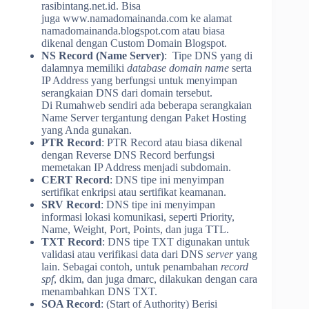
rasibintang.net.id. Bisa
juga
www.namadomainanda.com
ke alamat
namadomainanda.blogspot.com atau biasa
dikenal dengan Custom Domain Blogspot.
NS Record (Name Server)
: Tipe DNS yang di
dalamnya memiliki
database domain name
serta
IP Address yang berfungsi untuk menyimpan
serangkaian DNS dari domain tersebut.
Di Rumahweb sendiri ada beberapa serangkaian
Name Server tergantung dengan Paket Hosting
yang Anda gunakan.
PTR Record
: PTR Record atau biasa dikenal
dengan Reverse DNS Record berfungsi
memetakan IP Address menjadi subdomain.
CERT Record
: DNS tipe ini menyimpan
sertifikat enkripsi atau sertifikat keamanan.
SRV Record
: DNS tipe ini menyimpan
informasi lokasi komunikasi, seperti Priority,
Name, Weight, Port, Points, dan juga TTL.
TXT Record
: DNS tipe TXT digunakan untuk
validasi atau verifikasi data dari DNS
server
yang
lain. Sebagai contoh, untuk penambahan
record
spf
, dkim, dan juga dmarc, dilakukan dengan cara
menambahkan DNS TXT.
SOA Record
: (Start of Authority) Berisi