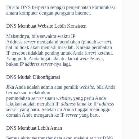
Di sini DNS berperan sebagai penjembatan komunikasi
antara komputer dengan pengguna internet.
DNS Membuat Website Lebih Konsisten
Maksudnya, bila sewaktu-waktu IP
Address
server
mengalami perubahan (pindah
server
),
hal ini tidak akan menjadi masalah. Karena perubahan
IP tersebut tidaklah penting untuk Anda (
user
) ketahui.
Yang perlu Anda ingat adalah alamat
website
-nya,
bukan IP a
ddress server
-nya lagi.
DNS Mudah Dikonfigurasi
Jika Anda adalah admin atau pemilik
website
, bila Anda
bermaksud melakukan
pemindahan
server
suatu
website
, yang perlu Anda
lakukan adalah merubah IP
address
lama ke IP
address
server
yang baru. Setelah itu Anda tinggal menunggu
domain Anda mengarah ke IP
server
yang baru.
DNS Membuat Lebih Aman
Semua aktivitas transfer data akan melalui
server
DNS.