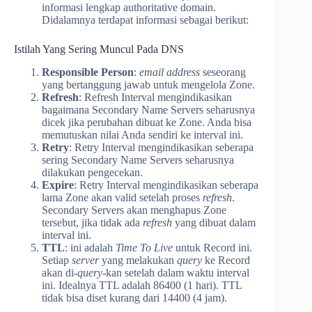
informasi lengkap authoritative domain.
Didalamnya terdapat informasi sebagai berikut:
Istilah Yang Sering Muncul Pada DNS
Responsible Person
:
email address
seseorang
yang bertanggung jawab untuk mengelola Zone.
Refresh
: Refresh Interval mengindikasikan
bagaimana Secondary Name Servers seharusnya
dicek jika perubahan dibuat ke Zone. Anda bisa
memutuskan nilai Anda sendiri ke interval ini.
Retry
: Retry Interval mengindikasikan seberapa
sering Secondary Name Servers seharusnya
dilakukan pengecekan.
Expire
: Retry Interval mengindikasikan seberapa
lama Zone akan valid setelah proses
refresh
.
Secondary Servers akan menghapus Zone
tersebut, jika tidak ada
refresh
yang dibuat dalam
interval ini.
TTL
: ini adalah
Time To Live
untuk Record ini.
Setiap
server
yang melakukan
query
ke Record
akan di-
query
-kan setelah dalam waktu interval
ini. Idealnya TTL adalah 86400 (1 hari). TTL
tidak bisa diset kurang dari 14400 (4 jam).