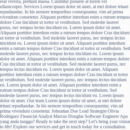
erat viverra, pretium massa. Curabitur posuere at lorem vel
ullamcorper. Services Lorem ipsum dolor sit amet, at mei dolore tritani
repudiandae. In his nemore temporibus consequuntur, vim ad prima
vivendum consetetur. Aliquam porttitor interdum enim a rutrum tempus
dolore Cras tincidunt ut tortor ut vestibulum. Sed molestie laoreet
purus, nec tempus lectus tincidunt eu. Lorem ipsum dolor sit amet.
Aliquam porttitor interdum enim a rutrum tempus dolore Cras tincidunt
ut tortor ut vestibulum. Sed molestie laoreet purus, nec tempus lectus
tincidunt eu. Lorem ipsum dolor sit amet. Aliquam porttitor interdum
enim a rutrum tempus dolore Cras tincidunt ut tortor ut vestibulum. Sed
molestie laoreet purus, nec tempus lectus tincidunt eu. Lorem ipsum
dolor sit amet. Aliquam porttitor interdum enim a rutrum tempus dolore
Cras tincidunt ut tortor ut vestibulum. Sed molestie laoreet purus, nec
tempus lectus tincidunt eu. Lorem ipsum dolor sit amet. Aliquam
porttitor interdum enim a rutrum tempus dolore Cras tincidunt ut tortor
ut vestibulum. Sed molestie laoreet purus, nec tempus lectus tincidunt
eu. Lorem ipsum dolor sit amet. Aliquam porttitor interdum enim a
rutrum tempus dolore Cras tincidunt ut tortor ut vestibulum. Sed
molestie laoreet purus, nec tempus lectus tincidunt eu. Lorem ipsum
dolor sit amet. Our team Lorem ipsum dolor sit amet, at mei dolore
tritani repudiandae. In his nemore temporibus consequuntur, vim ad
prima vivendum consetetur. Johnattan Doe Lead Strategist Olivia
Rodriguez Financial Analyst Marcus Douglas Software Engineer Apa
yang anda tunggu? Ready to take the next step? Let’s bring your vision
to life! Explore our services and get in touch today for a consultation.