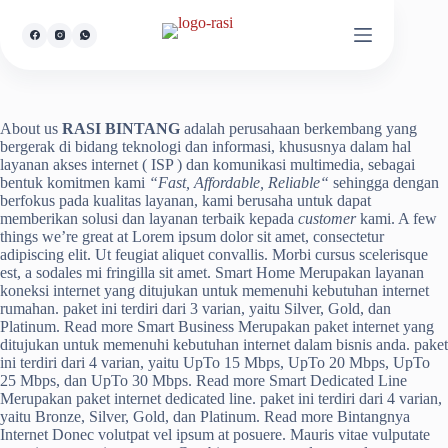
About us
RASI BINTANG
adalah perusahaan berkembang yang
bergerak di bidang teknologi dan informasi, khususnya dalam hal
layanan akses internet ( ISP ) dan komunikasi multimedia, sebagai
bentuk komitmen kami
“Fast, Affordable, Reliable“
sehingga dengan
berfokus pada kualitas layanan, kami berusaha untuk dapat
memberikan solusi dan layanan terbaik kepada
customer
kami. A few
things we’re great at Lorem ipsum dolor sit amet, consectetur
adipiscing elit. Ut feugiat aliquet convallis. Morbi cursus scelerisque
est, a sodales mi fringilla sit amet. Smart Home Merupakan layanan
koneksi internet yang ditujukan untuk memenuhi kebutuhan internet
rumahan. paket ini terdiri dari 3 varian, yaitu Silver, Gold, dan
Platinum. Read more Smart Business Merupakan paket internet yang
ditujukan untuk memenuhi kebutuhan internet dalam bisnis anda. paket
ini terdiri dari 4 varian, yaitu UpTo 15 Mbps, UpTo 20 Mbps, UpTo
25 Mbps, dan UpTo 30 Mbps. Read more Smart Dedicated Line
Merupakan paket internet dedicated line. paket ini terdiri dari 4 varian,
yaitu Bronze, Silver, Gold, dan Platinum. Read more Bintangnya
Internet Donec volutpat vel ipsum at posuere. Mauris vitae vulputate