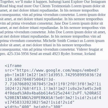
Together, we’ll make it happen. hubungi kami Explore Our Instagram
Read blog read more Our Clients Testimonials Lorem ipsum dolor sit
amet, at mei dolore tritani repudiandae. In his nemore temporibus
consequuntur, vim ad prima vivendum consetetur. Lorem ipsum dolor
sit amet, at mei dolore tritani repudiandae. In his nemore temporibus
vim ad prima vivendum consetetur. Jane Doe Lorem ipsum dolor sit
amet, at mei dolore tritani repudiandae. In his nemore temporibus vim
ad prima vivendum consetetur. John Doe Lorem ipsum dolor sit amet,
at mei dolore tritani repudiandae. In his nemore temporibus vim ad
prima vivendum consetetur. Michelle Smith Contact us Lorem ipsum
dolor sit amet, at mei dolore tritani in his nemore temporibus
consequuntur, vim ad prima vivendum consetetur. Viderer feugiat at
pro. 425-334-5956 Send an email 4923 Ryder Avenue, Iceland
<iframe 
src="https://www.google.com/maps/embed?
pb=!1m18!1m12!1m3!1d3953.742958995036!2d
110.6027840750042!3d-
7.710706892307045!2m3!1f0!2f0!3f0!3m2!1i
1024!2i768!4f13.1!3m3!1m2!1s0x2e7a45c2e8
4f0dad%3A0x4ba6b614e525e244!2sPT.%20RASI
%20BINTANG%20PERKASA!5e0!3m2!1sid!2sid!4
v1745833282302!5m2!1sid!2sid" 
width="400" height="300" 